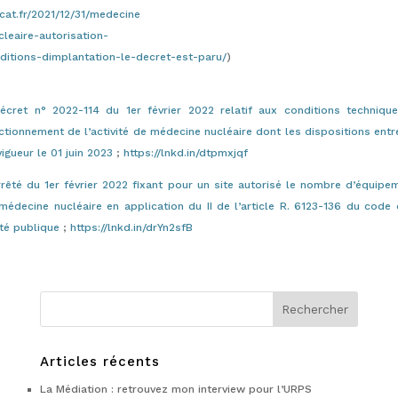
cat.fr/2021/12/31/medecine
cleaire-autorisation-
ditions-dimplantation-le-decret-est-paru/
)
écret n° 2022-114 du 1er février 2022 relatif aux conditions techniqu
ctionnement de l’activité de médecine nucléaire dont les dispositions entr
vigueur le 01 juin 2023
;
https://lnkd.in/dtpmxjqf
rrêté du 1er février 2022 fixant pour un site autorisé le nombre d’équipe
médecine nucléaire en application du II de l’article R. 6123-136 du code 
té publique
;
https://lnkd.in/drYn2sfB
Articles récents
La Médiation : retrouvez mon interview pour l’URPS