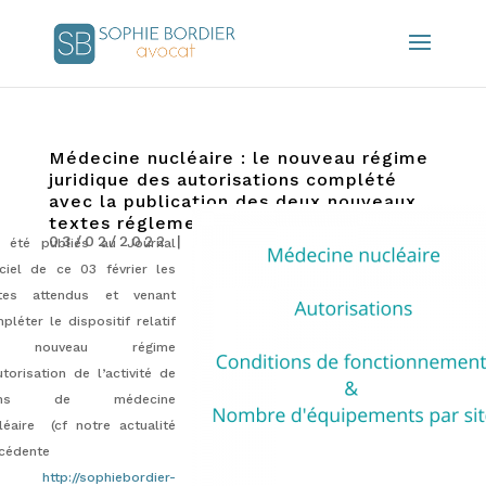
Médecine nucléaire : le nouveau régime
juridique des autorisations complété
avec la publication des deux nouveaux
textes réglementaires attendus
03/02/2022
|
Actualités
 été publiés au Journal
iciel de ce 03 février les
tes attendus et venant
pléter le dispositif relatif
 nouveau régime
utorisation de l’activité de
ins de médecine
léaire (cf notre actualité
cédente
:
http://sophiebordier-