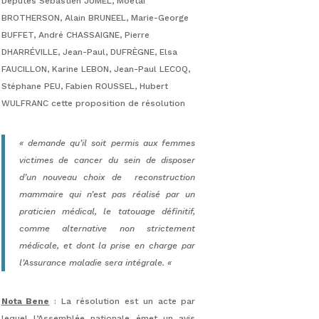
Députés Sébastien JUMEL, Moetai
BROTHERSON, Alain BRUNEEL, Marie-George
BUFFET, André CHASSAIGNE, Pierre
DHARRÉVILLE, Jean-Paul, DUFRÈGNE, Elsa
FAUCILLON, Karine LEBON, Jean-Paul LECOQ,
Stéphane PEU, Fabien ROUSSEL, Hubert
WULFRANC cette proposition de résolution
« demande qu’il soit permis aux femmes
victimes de cancer du sein de disposer
d’un nouveau choix de reconstruction
mammaire qui n’est pas réalisé par un
praticien médical, le tatouage définitif,
comme alternative non strictement
médicale, et dont la prise en charge par
l’Assurance maladie sera intégrale. «
Nota Bene
: La résolution est un acte par
lequel l’Assemblée nationale émet un avis