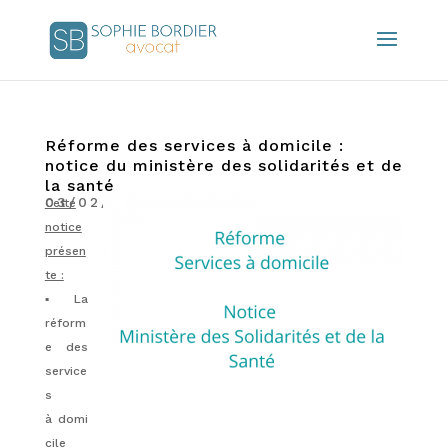
Réforme des services à domicile :
notice du ministère des solidarités et de
la santé
03/02/2022
|
Actualités
Cette
notice
présen
te :
▪️ La
réform
e des
service
s
à domi
cile