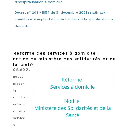
d’hospitalisation à domicile
Décret n° 2021-1954 du 31 décembre 2021 relatif aux
conditions d’implantation de l’activité d’hospitalisation à
domicile
Réforme des services à domicile :
notice du ministère des solidarités et de
la santé
03/02/2022
|
Actualités
Cette
notice
présen
te :
▪️ La
réform
e des
service
s