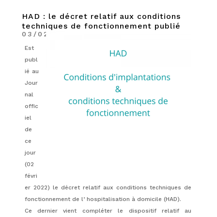
HAD : le décret relatif aux conditions
techniques de fonctionnement publié
03/02/2022
|
Actualités
Est
publ
ié au
Jour
nal
offic
iel
de
ce
jour
(02
févri
er 2022) le décret relatif aux conditions techniques de
fonctionnement de l’ hospitalisation à domicile (HAD).
Ce dernier vient compléter le dispositif relatif au