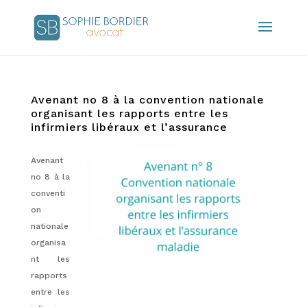
Avenant no 8 à la convention nationale
organisant les rapports entre les
infirmiers libéraux et l’assurance
maladie
17/01/2022
|
Actualités
Avenant
no 8 à la
conventi
on
nationale
organisa
nt les
rapports
entre les