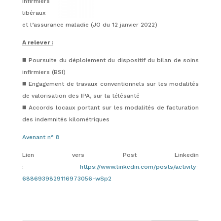
infirmiers
libéraux
et l’assurance maladie (JO du 12 janvier 2022)
A relever :
◼️ Poursuite du déploiement du dispositif du bilan de soins
infirmiers (BSI)
◼️ Engagement de travaux conventionnels sur les modalités
de valorisation des IPA, sur la télésanté
◼️ Accords locaux portant sur les modalités de facturation
des indemnités kilométriques
Avenant n° 8
Lien vers Post Linkedin
:
https://www.linkedin.com/posts/activity-
6886939829116973056-wSp2