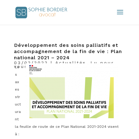
Développement des soins palliatifs et
accompagnement de la fin de vie : Plan
national 2021 – 2024
03/02/2022
|
Actualités
,
Lu pour
vous
Le
s
ax
es
str
uct
ura
nt
la feuille de route de ce Plan National 2021-2024 visent
à :