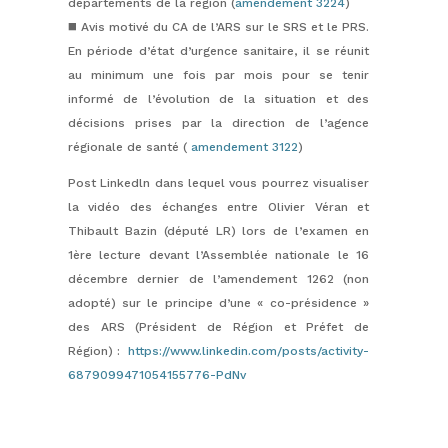
départements de la région (
amendement 3224
)
◼️ Avis motivé du CA de l’ARS sur le SRS et le PRS.
En période d’état d’urgence sanitaire, il se réunit
au minimum une fois par mois pour se tenir
informé de l’évolution de la situation et des
décisions prises par la direction de l’agence
régionale de santé (
amendement 3122
)
Post Linkedln dans lequel vous pourrez visualiser
la vidéo des
échanges entre Olivier Véran et
Thibault Bazin (député LR) lors de l’examen en
1ère lecture devant l’Assemblée nationale le 16
décembre dernier de l’amendement 1262 (non
adopté) sur le principe d’une « co-présidence »
des ARS (Président de Région et Préfet de
Région) :
https://www.linkedin.com/posts/activity-
6879099471054155776-PdNv