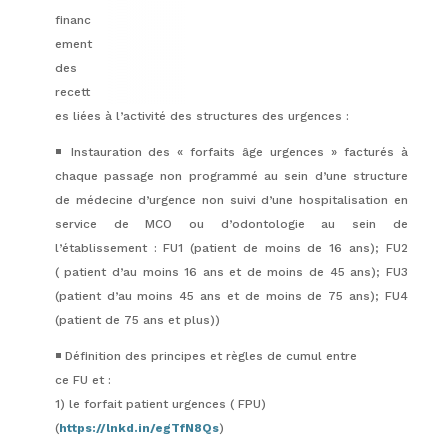
financ
ement
des
recett
es liées à l’activité des structures des urgences :
◾️ Instauration des « forfaits âge urgences » facturés à
chaque passage non programmé au sein d’une structure
de médecine d’urgence non suivi d’une hospitalisation en
service de MCO ou d’odontologie au sein de
l’établissement : FU1 (patient de moins de 16 ans); FU2
( patient d’au moins 16 ans et de moins de 45 ans); FU3
(patient d’au moins 45 ans et de moins de 75 ans); FU4
(patient de 75 ans et plus))
◾️ Définition des principes et règles de cumul entre
ce FU et :
1) le forfait patient urgences ( FPU)
(
https://lnkd.in/egTfN8Qs
)