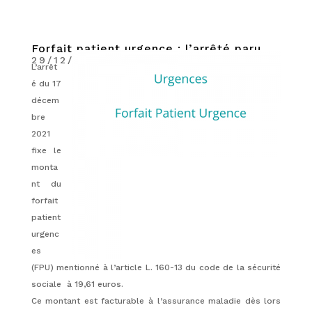
Forfait patient urgence : l’arrêté paru
29/12/2021
|
Actualités
L’arrêt
é du 17
décem
bre
2021
fixe le
monta
nt du
forfait
patient
urgenc
es
(FPU) mentionné à l’article L. 160-13 du code de la sécurité
sociale à 19,61 euros.
Ce montant est facturable à l’assurance maladie dès lors