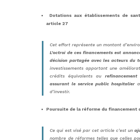
Dotations aux établissements de santé
article 27
Cet effort représente un montant d’envir
L’octroi de ces financements est annon
décision partagée avec les acteurs du te
investissements apportant une amélioratio
crédits équivalents au
refinancement 
assurant le service public hospitalier
af
d’investir.
Poursuite de la réforme du financement 
Ce qui es
t
visé par cet article c’est un
aj
nombre de réformes telles que celles po