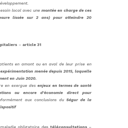
 développement.
besoin local avec une
montée en charge de ces
sure lissée sur 2 ans) pour atteindre 20
pitaliers
–
article 31
tients en amont ou en aval de leur prise en
e
expérimentation menée depuis 2015, laquelle
ement en Juin 2020.
tre en exergue des
enjeux en termes de santé
sations ou encore d’économie direct pour
nformément aux conclusions du
Ségur de la
ispositif
 maladie obligatoire des
téléconsultations
–