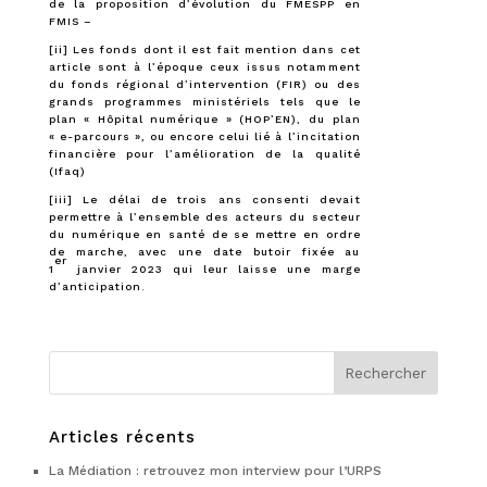
de la proposition d’évolution du FMESPP en
FMIS –
[ii]
Les fonds dont il est fait mention dans cet
article sont à l’époque ceux issus notamment
du fonds régional d’intervention (FIR) ou des
grands programmes ministériels tels que le
plan « Hôpital numérique » (HOP’EN), du plan
« e-parcours », ou encore celui lié à l’incitation
financière pour l’amélioration de la qualité
(Ifaq)
[iii]
Le délai de trois ans consenti devait
permettre à l’ensemble des acteurs du secteur
du numérique en santé de se mettre en ordre
de marche, avec une date butoir fixée au
er
1
janvier 2023 qui leur laisse une marge
d’anticipation.
Articles récents
La Médiation : retrouvez mon interview pour l’URPS