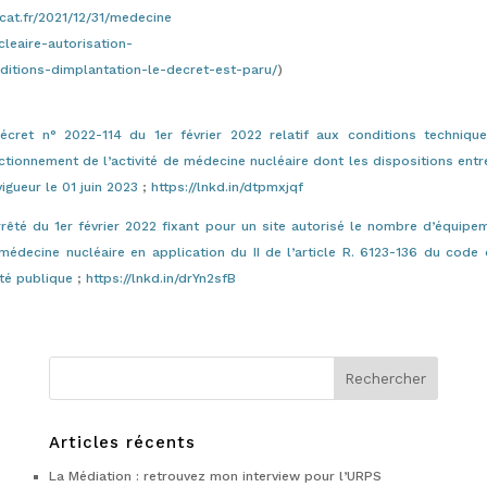
cat.fr/2021/12/31/medecine
cleaire-autorisation-
ditions-dimplantation-le-decret-est-paru/
)
écret n° 2022-114 du 1er février 2022 relatif aux conditions techniqu
ctionnement de l’activité de médecine nucléaire dont les dispositions entr
vigueur le 01 juin 2023
;
https://lnkd.in/dtpmxjqf
rrêté du 1er février 2022 fixant pour un site autorisé le nombre d’équipe
médecine nucléaire en application du II de l’article R. 6123-136 du code 
té publique
;
https://lnkd.in/drYn2sfB
Articles récents
La Médiation : retrouvez mon interview pour l’URPS