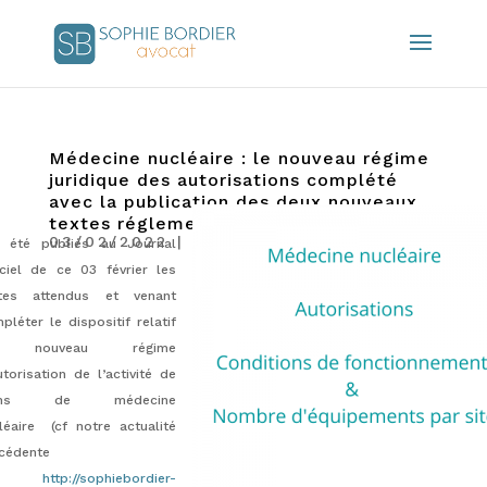
Médecine nucléaire : le nouveau régime
juridique des autorisations complété
avec la publication des deux nouveaux
textes réglementaires attendus
03/02/2022
|
Actualités
 été publiés au Journal
iciel de ce 03 février les
tes attendus et venant
pléter le dispositif relatif
 nouveau régime
utorisation de l’activité de
ins de médecine
léaire (cf notre actualité
cédente
:
http://sophiebordier-