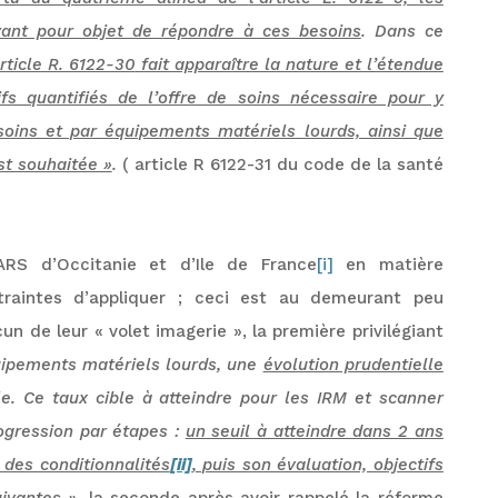
yant pour objet de répondre à ces besoins
. Dans ce
article R. 6122-30
fait apparaître la nature et l’étendue
ifs quantifiés de l’offre de soins nécessaire pour y
e soins et par équipements matériels lourds, ainsi que
st souhaitée »
.
( article R 6122-31 du code de la santé
 ARS d’Occitanie et d’Ile de France
[i]
en matière
traintes d’appliquer ; ceci est au demeurant peu
un de leur « volet imagerie », la première privilégiant
quipements matériels lourds, une
évolution prudentielle
le. Ce taux cible à atteindre pour les IRM et scanner
rogression par étapes :
un seuil à atteindre dans 2 ans
 des conditionnalités
[ii]
, puis son évaluation, objectifs