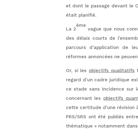
et dont le passage devant le C
était planifié.
ème
La 2
vague que nous connai
des délais courts de l’ensemb
parcours d’application de le
réformes annoncées ne peuvent
Or, si les
objectifs qualitatifs
f
regard d’un cadre juridique ex
ce stade sans incidence sur l
concernant les
objectifs quant
cette certitude d’une révision 
PRS/SRS ont été publiés entre 
thématique » notamment dans l