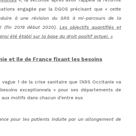
uivantes
»,
la seconde après avoir rappelé la réforme
isations engagée par la DGOS précisant que
« cette
nduire à une révision du SRS à mi-parcours de la
 2 (fin 2019 début 2020).
Les objectifs quantifiés et
insi été établi sur la base du droit positif actuel. »
ie et Ile de France fixant les besoins
 vague 1 de la crise sanitaire que l’ARS Occitanie va
« besoins exceptionnels » pour ses départements de
s, aux motifs dans chacun d’entre eux
ance pour les patients induite par un allongement de