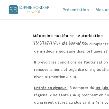
Présentation
Mes ac
Médecine nucléaire : Autorisation –
31/12/2021
|
Actualités
Le décret fixe les conditions d’implanta
de médecine nucléaire diagnostiques et 
Il prévoit les conditions de l’autorisation
renouvellement et organise une gradation
niveaux (mention A / B).
Entrée en vigueur
: à compter du
1er jui
régionaux de santé (SRS) prennent en co
du présent décret
au plus tard le 1er n