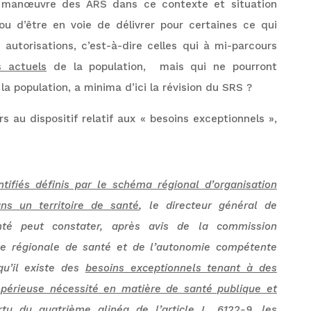
e manœuvre des ARS dans ce contexte et situation
 ou d’être en voie de délivrer pour certaines ce qui
 autorisations, c’est-à-dire celles qui à mi-parcours
s actuels
de la population, mais qui ne pourront
la population, a minima d’ici la révision du SRS ?
rs au dispositif relatif aux « besoins exceptionnels »,
ntifiés définis par le schéma régional d’organisation
ns un territoire de santé
, le directeur général de
nté peut constater, après avis de la commission
ce régionale de santé et de l’autonomie compétente
qu’il existe des
besoins exceptionnels tenant à des
impérieuse nécessité en matière de santé publique et
ertu du quatrième alinéa de
l’article L. 6122-9,
les