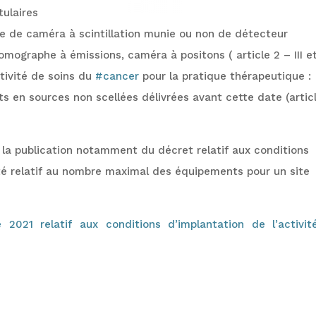
tulaires
te de caméra à scintillation munie ou non de détecteur
mographe à émissions, caméra à positons ( article 2 – III et
ctivité de soins du
#cancer
pour la pratique thérapeutique :
s en sources non scellées délivrées avant cette date (artic
 la publication notamment du décret relatif aux conditions
té relatif au nombre maximal des équipements pour un site
021 relatif aux conditions d’implantation de l’activit