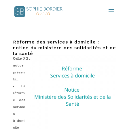
Réforme des services à domicile :
notice du ministère des solidarités et de
la santé
03/02/2022
|
Actualités
Cette
notice
présen
te :
▪️ La
réform
e des
service
s
à domi
cile