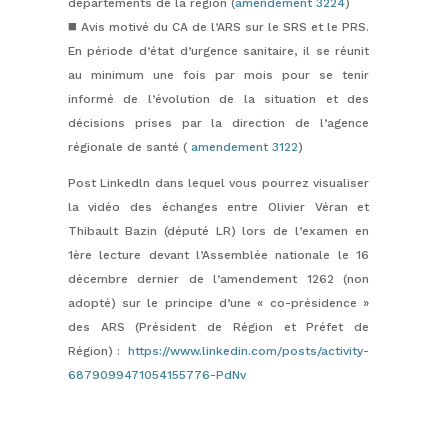
départements de la région (
amendement 3224
)
◼️ Avis motivé du CA de l’ARS sur le SRS et le PRS.
En période d’état d’urgence sanitaire, il se réunit
au minimum une fois par mois pour se tenir
informé de l’évolution de la situation et des
décisions prises par la direction de l’agence
régionale de santé (
amendement 3122
)
Post Linkedln dans lequel vous pourrez visualiser
la vidéo des
échanges entre Olivier Véran et
Thibault Bazin (député LR) lors de l’examen en
1ère lecture devant l’Assemblée nationale le 16
décembre dernier de l’amendement 1262 (non
adopté) sur le principe d’une « co-présidence »
des ARS (Président de Région et Préfet de
Région) :
https://www.linkedin.com/posts/activity-
6879099471054155776-PdNv