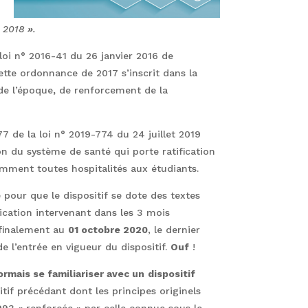
t 2018
»
.
 loi n° 2016-41 du 26 janvier 2016 de
tte ordonnance de 2017 s’inscrit dans la
de l’époque
,
de renforcement de la
77 de la loi n° 2019-774 du 24 juillet 2019
ion du système de santé qui porte ratification
amment toutes hospitalités aux étudiants.
pour que le dispositif se dote des textes
ication intervenant dans les 3 mois
 finalement au
01 octobre 2020
, le dernier
 de l’entrée en vigueur du dispositif.
Ouf
!
rmais se familiariser avec un
dispositif
tif précédant dont les principes originels
993 « renforcée » par celle connue sous le