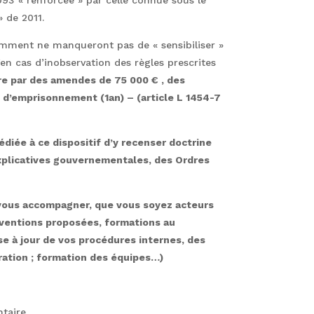
 de 2011.
ment ne manqueront pas de « sensibiliser »
’en cas d’inobservation des règles prescrites
re par des amendes de 75 000 € , des
s d’emprisonnement (1an) – (article L 1454-7
diée à ce dispositif d’y recenser doctrine
explicatives gouvernementales, des Ordres
r vous accompagner, que vous soyez acteurs
ventions proposées, formations au
ise à jour de vos procédures internes, des
ration ; formation des équipes…)
ntaire