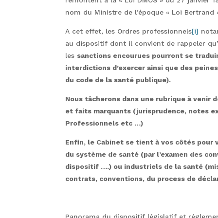
nom du Ministre de l’époque « Loi Bertrand »
A cet effet, les Ordres professionnels
[i]
notam
au dispositif dont il convient de rappeler qu
les
sanctions encourues
pourront se
tradui
interdictions d’exercer ainsi que des peine
du code de la santé publique).
Nous tâcherons dans une rubrique à venir dé
et faits marquants (jurisprudence, notes 
Professionnels etc …)
Enfin, le Cabinet se tient à vos côtés pou
du système de santé (par l’examen des con
dispositif ….) ou industriels de la santé (m
contrats, conventions, du process de décla
Panorama du dispositif législatif et régleme