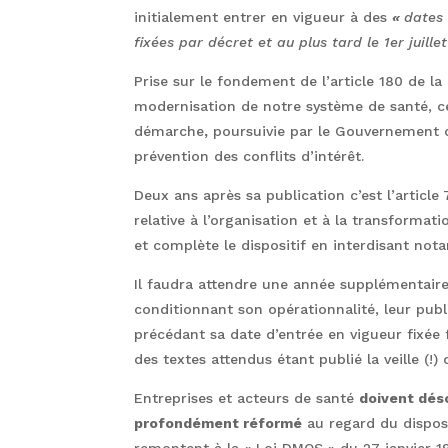
initialement entrer en vigueur à des
«
dates
fixées par décret et au plus tard le 1er juille
Prise sur le fondement de l’article 180 de la
modernisation de notre système de santé, ce
démarche
,
poursuivie par le Gouvernement 
prévention des conflits d’intérêt.
Deux ans après sa publication c’est l’article 
relative à l’organisation et à la transformat
et complète le dispositif en interdisant not
Il faudra attendre une année supplémentaire 
conditionnant son opérationnalité, leur publ
précédant sa date d’entrée en vigueur fixée
des textes attendus étant publié la veille (!)
Entreprises et acteurs de santé
doivent déso
profondément réformé
au regard du disposi
remontent à la « Loi DMOS » du 27 janvier 1