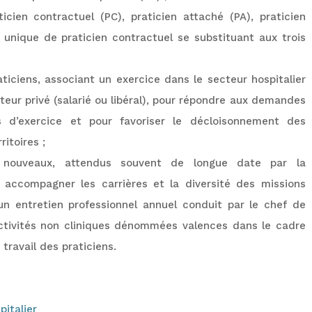
icien contractuel (PC), praticien attaché (PA), praticien
t unique de praticien contractuel se substituant aux trois
aticiens, associant un exercice dans le secteur hospitalier
cteur privé (salarié ou libéral), pour répondre aux demandes
d’exercice et pour favoriser le décloisonnement des
ritoires ;
ifs nouveaux, attendus souvent de longue date par la
 accompagner les carrières et la diversité des missions
’un entretien professionnel annuel conduit par le chef de
activités non cliniques dénommées valences dans le cadre
travail des praticiens.
pitalier