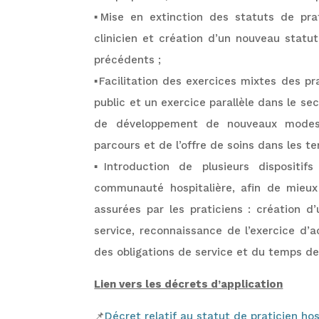
▪️Mise en extinction des statuts de prat
clinicien et création d’un nouveau statu
précédents ;
▪️Facilitation des exercices mixtes des pr
public et un exercice parallèle dans le se
de développement de nouveaux modes 
parcours et de l’offre de soins dans les ter
▪️Introduction de plusieurs disposit
communauté hospitalière, afin de mieux
assurées par les praticiens : création d
service, reconnaissance de l’exercice d’
des obligations de service et du temps de 
Lien vers les décrets d’application
📌
Décret relatif au statut de praticien hos