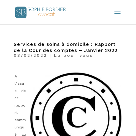
Services de soins à domicile : Rapport
de la Cour des comptes – Janvier 2022
03/02/2022
|
Lu pour vous
A
l’issu
e de
ce
rappo
rt
comm
uniqu
é au