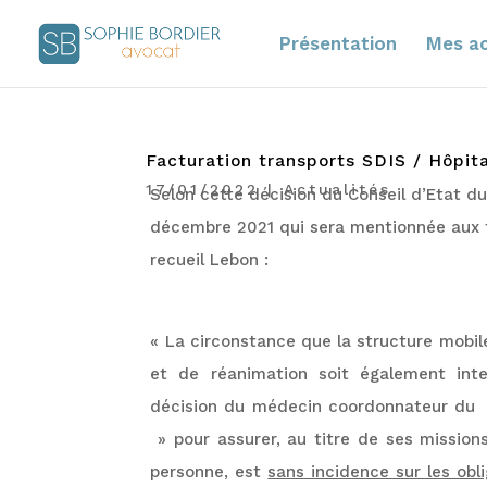
Présentation
Mes ac
Facturation transports SDIS / Hôpita
17/01/2022
|
Actualités
Selon cette décision du Conseil d’Etat d
décembre 2021 qui sera mentionnée aux 
recueil Lebon :
« La circonstance que la structure mobil
et de réanimation soit également int
décision du médecin coordonnateur du 
» pour assurer, au titre de ses mission
personne, est
sans incidence sur les obli